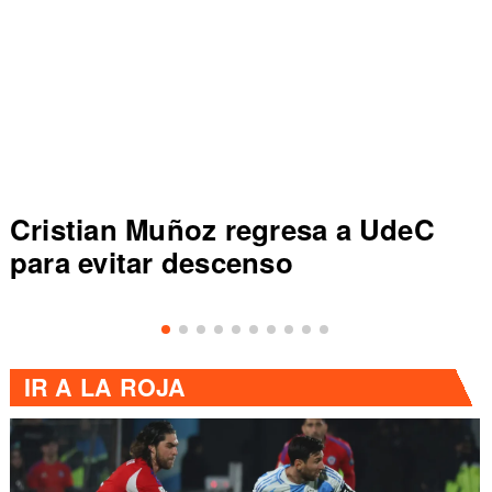
Colo Colo rompe récord en Liga
de Primera al vencer a Everton
IR A
LA ROJA