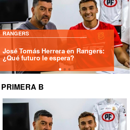
PRIMERA B
Deportes Santa Cruz ficha
delantero internacional Yashir
Islame Pinto
PRIMERA B