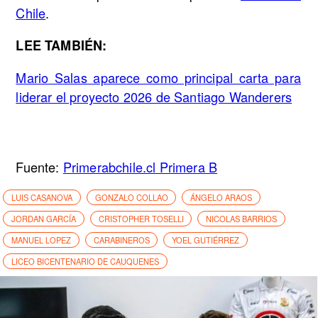
Chile
.
LEE TAMBIÉN:
Mario Salas aparece como principal carta para
liderar el proyecto 2026 de Santiago Wanderers
Fuente:
Primerabchile.cl Primera B
LUIS CASANOVA
GONZALO COLLAO
ÁNGELO ARAOS
JORDAN GARCÍA
CRISTOPHER TOSELLI
NICOLAS BARRIOS
MANUEL LOPEZ
CARABINEROS
YOEL GUTIÉRREZ
LICEO BICENTENARIO DE CAUQUENES