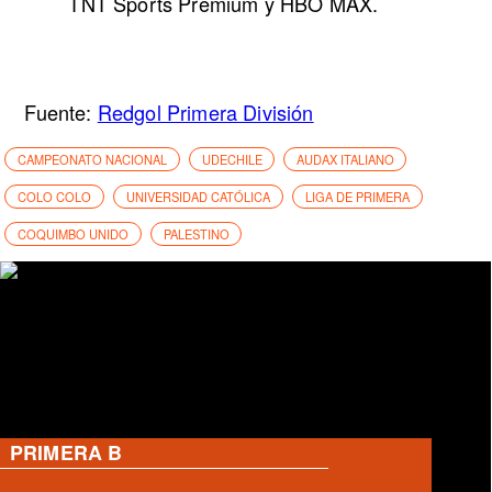
TNT Sports Premium y HBO MAX.
Fuente:
Redgol Primera División
CAMPEONATO NACIONAL
UDECHILE
AUDAX ITALIANO
COLO COLO
UNIVERSIDAD CATÓLICA
LIGA DE PRIMERA
COQUIMBO UNIDO
PALESTINO
PRIMERA B