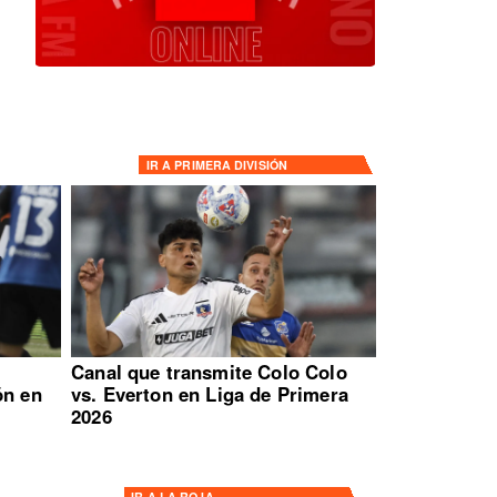
IR A
PRIMERA DIVISIÓN
:
Canal que transmite Colo Colo
ón en
vs. Everton en Liga de Primera
2026
IR A
LA ROJA