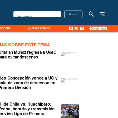
Buscar
Búsqueda por palabra
EDITORIAL
¿QUIÉNES SOMOS?
MÁS SOBRE ESTE TEMA
Cristian Muñoz regresa a UdeC
para evitar descenso
Dep Concepción vence a UC y
sale de zona de descenso en
Primera División
U. de Chile vs. Huachipato:
Fecha, horario y transmisión
en vivo Liga de Primera