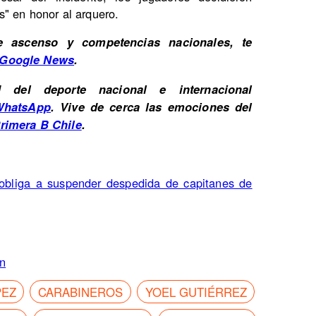
s" en honor al arquero.
e ascenso y competencias nacionales, te
 Google News
.
del deporte nacional e internacional
WhatsApp
. Vive de cerca las emociones del
rimera B Chile
.
 obliga a suspender despedida de capitanes de
ón
PEZ
CARABINEROS
YOEL GUTIÉRREZ