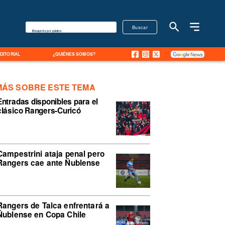
Buscar
Búsqueda por palabra
EDITORIAL
¿QUIÉNES SOMOS?
MÁS SOBRE ESTE TEMA
Entradas disponibles para el
clásico Rangers-Curicó
Campestrini ataja penal pero
Rangers cae ante Ñublense
Rangers de Talca enfrentará a
Ñublense en Copa Chile