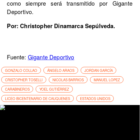
como siempre será transmitido por Gigante
Deportivo.
Por: Christopher Dinamarca Sepúlveda.
Fuente:
Gigante Deportivo
GONZALO COLLAO
ÁNGELO ARAOS
JORDAN GARCÍA
CRISTOPHER TOSELLI
NICOLAS BARRIOS
MANUEL LOPEZ
CARABINEROS
YOEL GUTIÉRREZ
LICEO BICENTENARIO DE CAUQUENES
ESTADOS UNIDOS