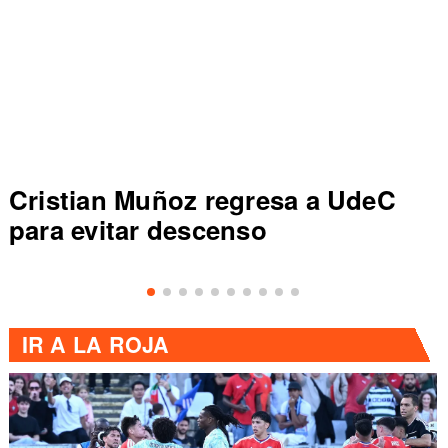
uñoz regresa a UdeC
Colo Colo r
r descenso
de Primera a
IR A
LA ROJA