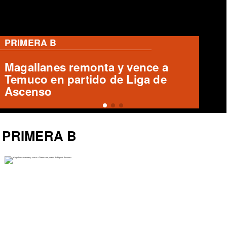
PRIMERA B
Cobreloa empata 1-1 con Iquique
en el Zorros del Desierto
PRIMERA B