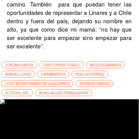
camino. También para que puedan tener las
oportunidades de representar a Linares y a Chile
dentro y fuera del país, dejando su nombre en
alto, ya que como dice mi mamá: “no hay que
ser excelente para empezar sino empezar para
ser excelente”.
JORDAN GARCÍA
CRISTOPHER TOSELLI
NICOLAS BARRIOS
MANUEL LOPEZ
CARABINEROS
YOEL GUTIÉRREZ
LICEO BICENTENARIO DE CAUQUENES
ESTADOS UNIDOS
ALCOHOL GEL
BONO-MUJER-TRABAJADORA