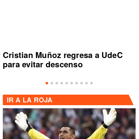
a UdeC
Colo Colo rompe récord e
de Primera al vencer a Ev
IR A
LA ROJA