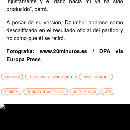
injustamente y el daño hacia mí ya ha sido
producido”, cerró.
A pesar de su versión, Dzumhur aparece como
descalificado en el resultado oficial del partido y
no como que él se retiró.
Fotografía: www.20minutos.es / DPA vía
Europa Press
AMENAZA
BOTIC VAN DE ZANDSCHULP
DAMIR DZUMHUR
TENISTA
TORNEO DE ACAPULCO
JUEZ DE SILLA
ATP