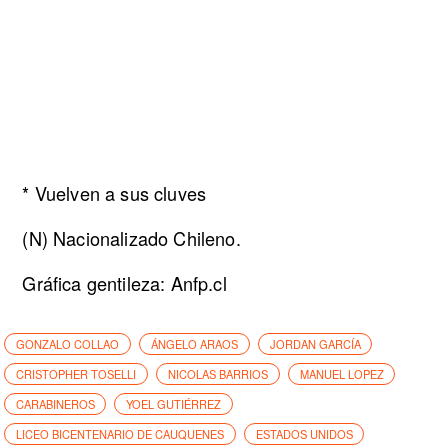
* Vuelven a sus cluves
(N) Nacionalizado Chileno.
Gráfica gentileza: Anfp.cl
GONZALO COLLAO
ÁNGELO ARAOS
JORDAN GARCÍA
CRISTOPHER TOSELLI
NICOLAS BARRIOS
MANUEL LOPEZ
CARABINEROS
YOEL GUTIÉRREZ
LICEO BICENTENARIO DE CAUQUENES
ESTADOS UNIDOS