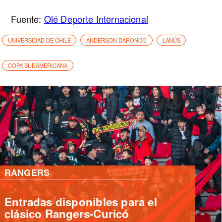
Fuente:
Olé Deporte Internacional
UNIVERSIDAD DE CHILE
ANDERSON DARONCO
LANÚS
COPA SUDAMERICANA
RANGERS
Campestrini ataja penal pero
Rangers cae ante Ñublense