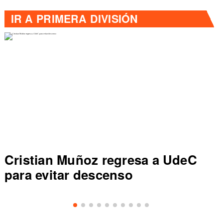
IR A
PRIMERA DIVISIÓN
uñoz regresa a UdeC
Colo Colo r
r descenso
de Primera a