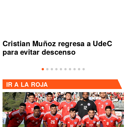
uñoz regresa a UdeC
Colo Colo r
r descenso
de Primera a
IR A
LA ROJA