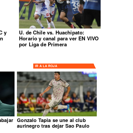
C y
U. de Chile vs. Huachipato:
en
Horario y canal para ver EN VIVO
por Liga de Primera
IR A
LA ROJA
abajar
Gonzalo Tapia se une al club
aurinegro tras dejar Sao Paulo