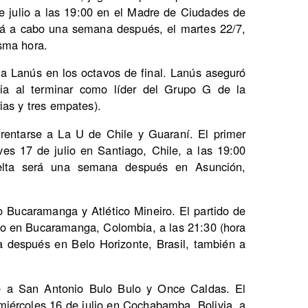
e julio a las 19:00 en el Madre de Ciudades de
ará a cabo una semana después, el martes 22/7,
sma hora.
 a Lanús en los octavos de final. Lanús aseguró
cia al terminar como líder del Grupo G de la
ias y tres empates).
frentarse a La U de Chile y Guaraní. El primer
es 17 de julio en Santiago, Chile, a las 19:00
uelta será una semana después en Asunción,
o Bucaramanga y Atlético Mineiro. El partido de
ulio en Bucaramanga, Colombia, a las 21:30 (hora
a después en Belo Horizonte, Brasil, también a
se a San Antonio Bulo Bulo y Once Caldas. El
miércoles 16 de julio en Cochabamba, Bolivia, a