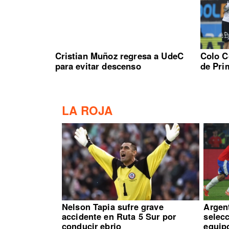
Cristian Muñoz regresa a UdeC
Colo C
para evitar descenso
de Pri
LA ROJA
Nelson Tapia sufre grave
Argen
accidente en Ruta 5 Sur por
selec
conducir ebrio
equip