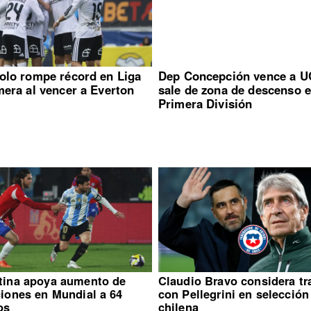
olo rompe récord en Liga
Dep Concepción vence a U
mera al vencer a Everton
sale de zona de descenso 
Primera División
tina apoya aumento de
Claudio Bravo considera tr
ciones en Mundial a 64
con Pellegrini en selección
os
chilena