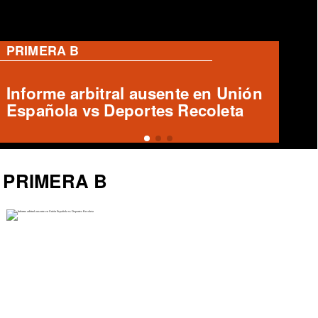
RANGERS
José Tomás Herrera en Rangers:
¿Qué futuro le espera?
PRIMERA B