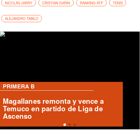
NICOLÁS JARRY
CRISTIAN GARIN
RANKING ATP
TENIS
ALEJANDRO TABILO
PRIMERA B
Cobreloa empata 1-1 con Iquique
en el Zorros del Desierto