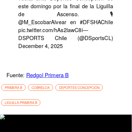
este domingo por la final de la Liguilla
de Ascenso.🎙
@M_EscobarAlvear en #DFSHAChile
pic.twitter.com/hAs2lawC8i—
DSPORTS Chile (@DSportsCL)
December 4, 2025
Fuente:
Redgol Primera B
PRIMERA B
COBRELOA
DEPORTES CONCEPCIÓN
LIGUILLA PRIMERA B