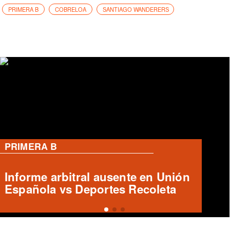
PRIMERA B
COBRELOA
SANTIAGO WANDERERS
RANGERS
José Tomás Herrera en Rangers:
¿Qué futuro le espera?