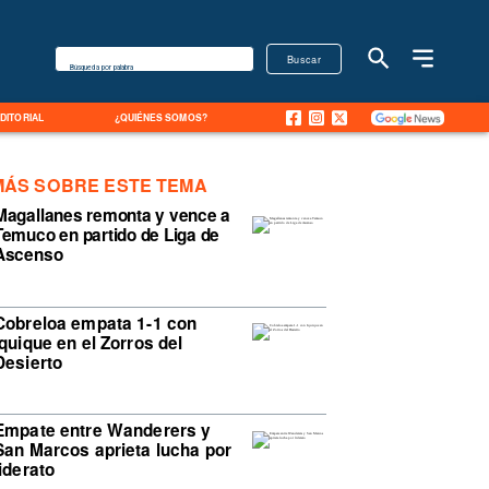
Buscar
Búsqueda por palabra
EDITORIAL
¿QUIÉNES SOMOS?
MÁS SOBRE ESTE TEMA
Magallanes remonta y vence a
Temuco en partido de Liga de
Ascenso
Cobreloa empata 1-1 con
Iquique en el Zorros del
Desierto
Empate entre Wanderers y
San Marcos aprieta lucha por
liderato