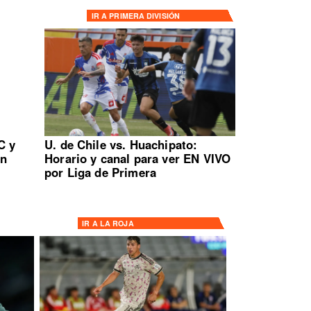
IR A
PRIMERA DIVISIÓN
C y
U. de Chile vs. Huachipato:
en
Horario y canal para ver EN VIVO
por Liga de Primera
IR A
LA ROJA