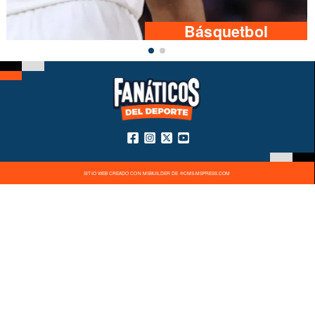
Básquetbol
SITIO WEB CREADO CON MSBUILDER DE ®CMS-MSPRESS.COM