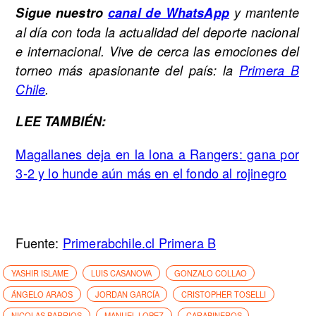
Sigue nuestro
canal de WhatsApp
y mantente
al día con toda la actualidad del deporte nacional
e internacional. Vive de cerca las emociones del
torneo más apasionante del país: la
Primera B
Chile
.
LEE TAMBIÉN:
Magallanes deja en la lona a Rangers: gana por
3-2 y lo hunde aún más en el fondo al rojinegro
Fuente:
Primerabchile.cl Primera B
YASHIR ISLAME
LUIS CASANOVA
GONZALO COLLAO
ÁNGELO ARAOS
JORDAN GARCÍA
CRISTOPHER TOSELLI
NICOLAS BARRIOS
MANUEL LOPEZ
CARABINEROS