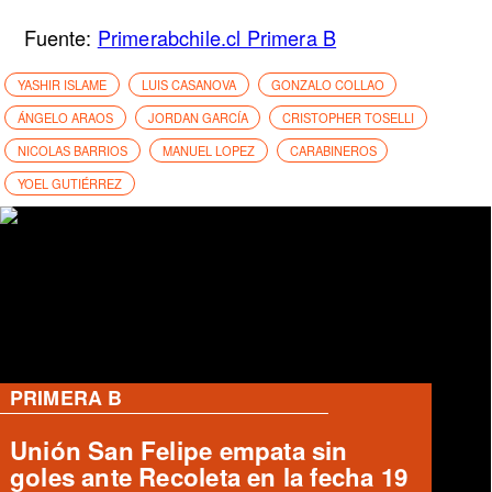
Fuente:
Primerabchile.cl Primera B
YASHIR ISLAME
LUIS CASANOVA
GONZALO COLLAO
ÁNGELO ARAOS
JORDAN GARCÍA
CRISTOPHER TOSELLI
NICOLAS BARRIOS
MANUEL LOPEZ
CARABINEROS
YOEL GUTIÉRREZ
RANGERS
Ausencias en Rojinegro previo al
Clásico del Maule