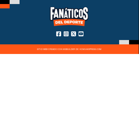
SITIO WEB CREADO CON MSBUILDER DE ®CMS-MSPRESS.COM