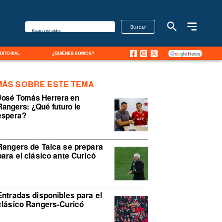
Buscar
Búsqueda por palabra
EDITORIAL
¿QUIÉNES SOMOS?
MÁS SOBRE ESTE TEMA
José Tomás Herrera en
Rangers: ¿Qué futuro le
espera?
Rangers de Talca se prepara
para el clásico ante Curicó
Entradas disponibles para el
clásico Rangers-Curicó