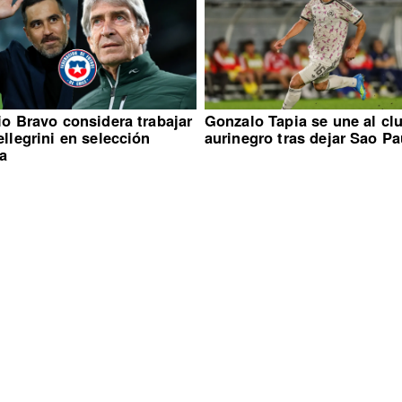
o Bravo considera trabajar
Gonzalo Tapia se une al cl
llegrini en selección
aurinegro tras dejar Sao Pa
na