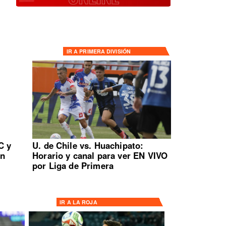
IR A
PRIMERA DIVISIÓN
C y
U. de Chile vs. Huachipato:
en
Horario y canal para ver EN VIVO
por Liga de Primera
IR A
LA ROJA