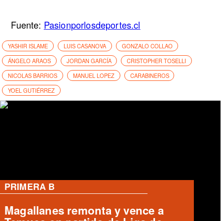
Fuente:
Pasionporlosdeportes.cl
YASHIR ISLAME
LUIS CASANOVA
GONZALO COLLAO
ÁNGELO ARAOS
JORDAN GARCÍA
CRISTOPHER TOSELLI
NICOLAS BARRIOS
MANUEL LOPEZ
CARABINEROS
YOEL GUTIÉRREZ
PRIMERA B
Cobreloa empata 1-1 con Iquique