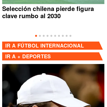
Claudio Bravo y Huaso Isla ven a
selección chilena Sub 17
IR A
FÚTBOL INTERNACIONAL
IR A
+ DEPORTES