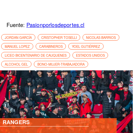
Fuente:
Pasionporlosdeportes.cl
JORDAN GARCÍA
CRISTOPHER TOSELLI
NICOLAS BARRIOS
MANUEL LOPEZ
CARABINEROS
YOEL GUTIÉRREZ
LICEO BICENTENARIO DE CAUQUENES
ESTADOS UNIDOS
ALCOHOL GEL
BONO-MUJER-TRABAJADORA
PRIMERA B