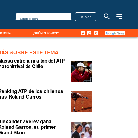
Buscar
Búsqueda por palabra
EDITORIAL
¿QUIÉNES SOMOS?
MÁS SOBRE ESTE TEMA
Massú entrenará a top del ATP
y archirrival de Chile
Ranking ATP de los chilenos
tras Roland Garros
Alexander Zverev gana
Roland Garros, su primer
Grand Slam