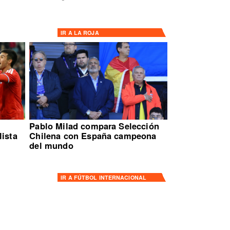
IR A
LA ROJA
Pablo Milad compara Selección
lista
Chilena con España campeona
del mundo
IR A
FÚTBOL INTERNACIONAL