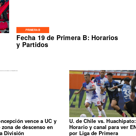
PRIMERA B
Fecha 19 de Primera B: Horarios
y Partidos
ncepción vence a UC y
U. de Chile vs. Huachipato
e zona de descenso en
Horario y canal para ver E
a División
por Liga de Primera