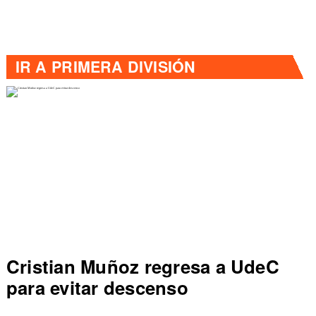
IR A
PRIMERA DIVISIÓN
istian Muñoz regresa a UdeC
Colo
a evitar descenso
de P