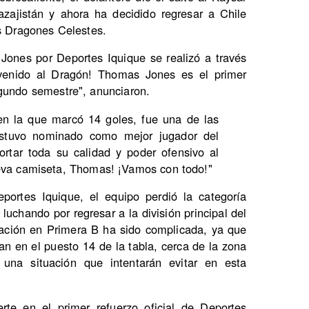
azajistán y ahora ha decidido regresar a Chile
os Dragones Celestes.
Jones por Deportes Iquique se realizó a través
envenido al Dragón! Thomas Jones es el primer
egundo semestre", anunciaron.
en la que marcó 14 goles, fue una de las
estuvo nominado como mejor jugador del
rtar toda su calidad y poder ofensivo al
eva camiseta, Thomas! ¡Vamos con todo!"
portes Iquique, el equipo perdió la categoría
uchando por regresar a la división principal del
ipación en Primera B ha sido complicada, ya que
ran en el puesto 14 de la tabla, cerca de la zona
una situación que intentarán evitar en esta
e en el primer refuerzo oficial de Deportes