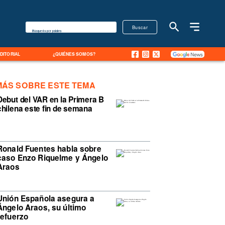
Buscar
Búsqueda por palabra
EDITORIAL
¿QUIÉNES SOMOS?
MÁS SOBRE ESTE TEMA
Debut del VAR en la Primera B
chilena este fin de semana
Ronald Fuentes habla sobre
caso Enzo Riquelme y Ángelo
Araos
Unión Española asegura a
Ángelo Araos, su último
refuerzo