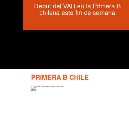
Debut del VAR en la Primera B
chilena este fin de semana
PRIMERA B CHILE