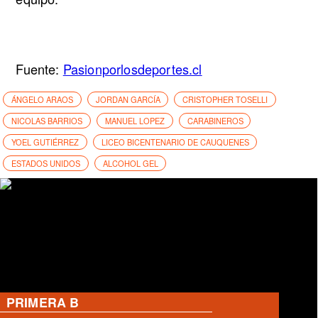
Fuente:
Pasionporlosdeportes.cl
ÁNGELO ARAOS
JORDAN GARCÍA
CRISTOPHER TOSELLI
NICOLAS BARRIOS
MANUEL LOPEZ
CARABINEROS
YOEL GUTIÉRREZ
LICEO BICENTENARIO DE CAUQUENES
ESTADOS UNIDOS
ALCOHOL GEL
PRIMERA B