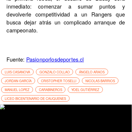
inmediato: comenzar a sumar puntos y
devolverle competitividad a un Rangers que
busca dejar atrás un complicado arranque de
campeonato.
Fuente:
Pasionporlosdeportes.cl
LUIS CASANOVA
GONZALO COLLAO
ÁNGELO ARAOS
JORDAN GARCÍA
CRISTOPHER TOSELLI
NICOLAS BARRIOS
MANUEL LOPEZ
CARABINEROS
YOEL GUTIÉRREZ
LICEO BICENTENARIO DE CAUQUENES