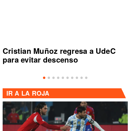
 regresa a UdeC
Colo Colo rompe
scenso
de Primera al ve
IR A
LA ROJA