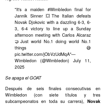
"It's a maiden #Wimbledon final for
Jannik Sinner 💥The Italian defeats
Novak Djokovic with a dazzling 6-3, 6-
3, 6-4 victory to line up a Sunday
afternoon meeting with Carlos Alcaraz
🤝Just world No.1 doing world No.1
things 😅
pic.twitter.com/jObVzUdMqA"—
Wimbledon (@Wimbledon) July 11,
2025
Se apaga el GOAT
Después de seis finales consecutivas en
Wimbledon (con siete títulos y tres
subcampeonatos en toda su carrera),
Novak