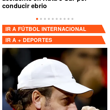
conducir ebrio
IR A
FÚTBOL INTERNACIONAL
IR A
+ DEPORTES